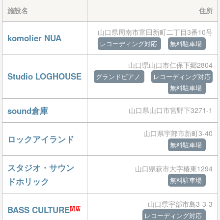
施設名
住所
山口県周南市富田新町二丁目3番10号
komolier NUA
レコーディング対応
無料駐車場
山口県山口市仁保下郷2804
Studio LOGHOUSE
グランドピアノ
レコーディング対応
無料駐車場
sound倉庫
山口県山口市宮野下3271-1
山口県宇部市新町3-40
ロックアイランド
無料駐車場
スタジオ・サウン
山口県萩市大字椿東1294
ドホリック
無料駐車場
山口県宇部市島3-3-3
BASS CULTURE
閉店
レコーディング対応