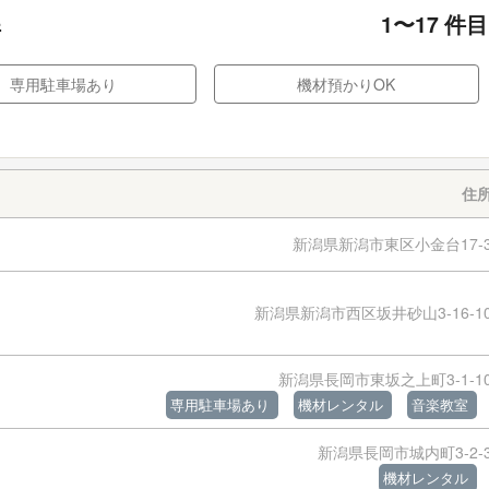
1
〜
17
件目
件
専用駐車場あり
機材預かりOK
住
新潟県新潟市東区小金台17-
新潟県新潟市西区坂井砂山3-16-1
新潟県長岡市東坂之上町3-1-1
専用駐車場あり
機材レンタル
音楽教室
新潟県長岡市城内町3-2-
機材レンタル