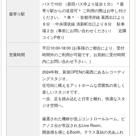
バスで10分 （新田バス停より徒歩１分） ＊最
寄り駅からの送迎可＊ ご利用の際はお申し付け
最寄り駅
ください。 ＊車＊ ・首都湾岸線 葛西出口より
８分 ・中央環状線 清新町出口より８分 駐車
場２台（事前にお問い合わせください） 近隣
コインP有り
平日10:00-18:00 (お客様のご都合により、受付
営業時間
時間外のご利用が可能です。お気軽に受付時間
内にお問い合わせ下さい。)
2024年秋、新規OPENの葛西にあるレコーディ
ングスタジオ。
住宅街に構えるアットホームな雰囲気の美しく
楽しいスタジオです。
一歩、足を踏み込むと日常と離れ、快適なスタ
ジオ空間へ。
厳選された機材が並ぶコントロールルーム。ピ
アノ２台が常設されるLive Room。
開放感を感じるBooth。テラス直結の光あふれ